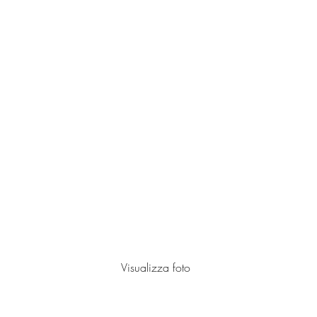
Cantiere PNRR 2024-25
Visualizza foto